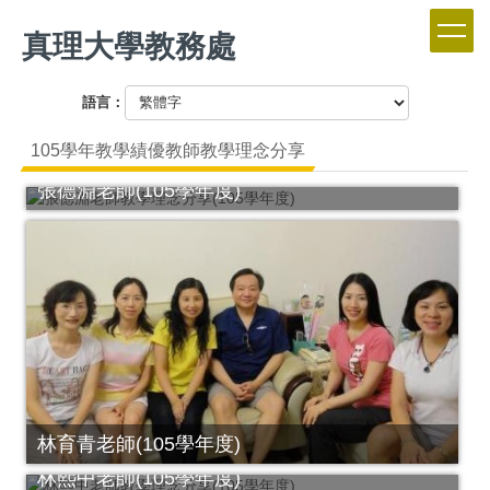
跳
真理大學教務處
到
主
要
語言：
內
容
105學年教學績優教師教學理念分享
區
張德淵老師(105學年度)
林育青老師(105學年度)
林熙中老師(105學年度)