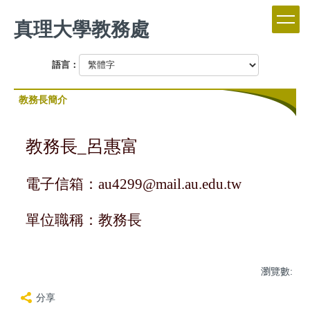
跳
真理大學教務處
到
主
要
語言：
內
容
區
教務長簡介
教務長_呂惠富
電子信箱：au
4299@mail.au.edu.tw
單位職稱：教務長
瀏覽數:
分享