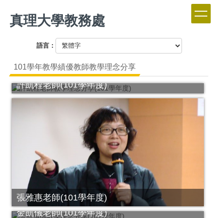
跳
真理大學教務處
到
主
要
語言：
內
容
101學年教學績優教師教學理念分享
區
許凱程老師(101學年度)
張雅惠老師(101學年度)
金凱儀老師(101學年度)